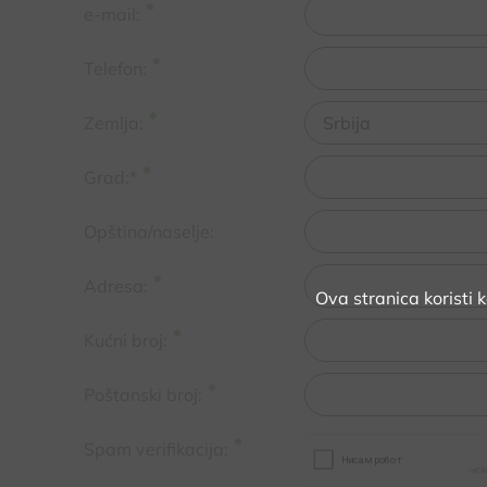
e-mail:
Telefon:
Zemlja:
Grad:*
Opština/naselje:
Adresa:
Ova stranica koristi 
Kućni broj:
Poštanski broj:
Spam verifikacija: