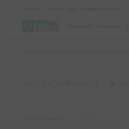
O nama
Kvalitet
Blog
Informacije o dostavi
Da li ste sigurni da želite da izbacite ovaj proizvod iz
Proizvodi
Promocije
K
korpe
Da, izbaci proizvod
Ne, odustani
NAPOMENA:
privatnost unetih podatka je zagar
VAŠI LIČNI PODACI
Fizič
Vaše ime i prezime: