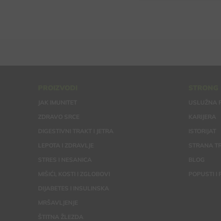
PROIZVODI
STRONG
JAK IMUNITET
USLUŽNA 
ZDRAVO SRCE
KARIJERA
DIGESTIVNI TRAKT I JETRA
ISTORIJAT
LEPOTA I ZDRAVLJE
STRANA TR
STRES I NESANICA
BLOG
MIŠIĆI, KOSTI I ZGLOBOVI
POPUSTI I
DIJABETES I INSULINSKA
MRŠAVLJENJE
ŠTITNA ŽLEZDA