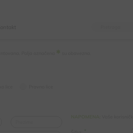
ontakt
antovana. Polja označena
su obavezna.
ko lice
Pravno lice
NAPOMENA:
Vaše korisničk
Šifra: