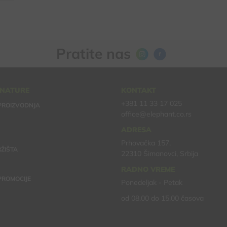
Pratite nas
 NATURE
KONTAKT
+381 11 33 17 025
PROIZVODNJA
office@elephant.co.rs
ADRESA
Prhovačka 157,
ŽIŠTA
22310 Šimanovci, Srbija
RADNO VREME
 PROMOCIJE
Ponedeljak - Petak
od 08.00 do 15.00 časova