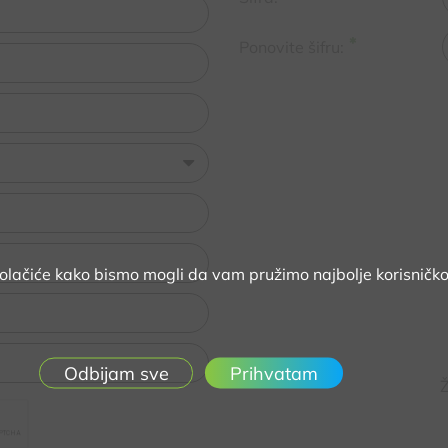
Ponovite šifru:
kolačiće kako bismo mogli da vam pružimo najbolje korisničko
Prihvatam
Ž