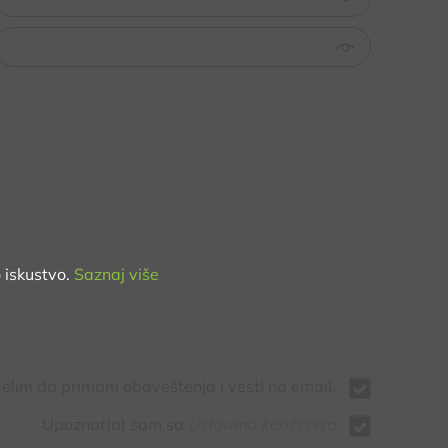
 iskustvo.
Saznaj više
elim da primam obaveštenja i vesti na email.
Upoznat(a) sam sa
Uslovima korišćenja