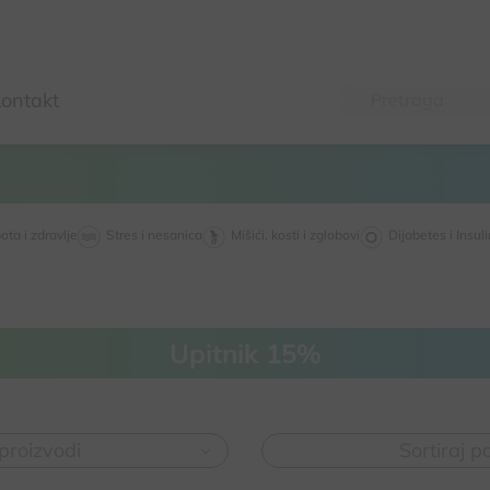
ontakt
ota i zdravlje
Stres i nesanica
Mišići, kosti i zglobovi
Dijabetes i Insul
Upitnik 15%
 proizvodi
Sortiraj p