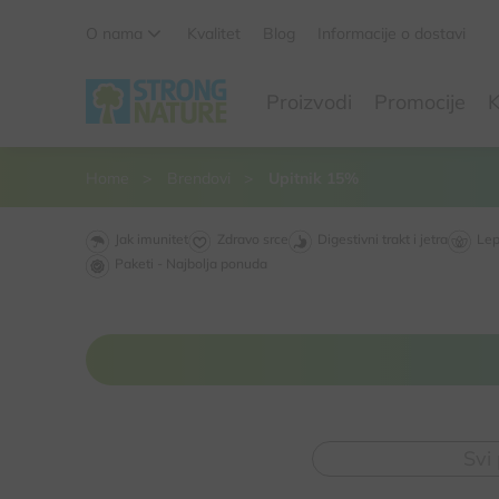
O nama
Kvalitet
Blog
Informacije o dostavi
Da li ste sigurni da želite da izbacite ovaj proizvod iz
Proizvodi
Promocije
K
korpe
Da, izbaci proizvod
Ne, odustani
Home
Brendovi
Upitnik 15%
Jak imunitet
Zdravo srce
Digestivni trakt i jetra
Lep
Paketi - Najbolja ponuda
Svi