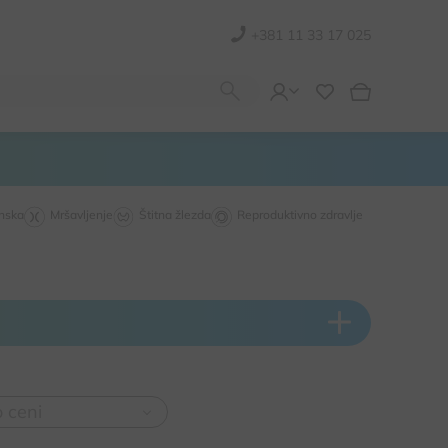
+381 11 33 17 025
inska
Mršavljenje
Štitna žlezda
Reproduktivno zdravlje
o ceni