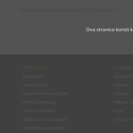
Nema proizvoda po odabranim kriterijumima
Ova stranica koristi 
PROIZVODI
STRONG
JAK IMUNITET
USLUŽNA 
ZDRAVO SRCE
KARIJERA
DIGESTIVNI TRAKT I JETRA
ISTORIJAT
LEPOTA I ZDRAVLJE
STRANA TR
STRES I NESANICA
BLOG
MIŠIĆI, KOSTI I ZGLOBOVI
POPUSTI I
DIJABETES I INSULINSKA