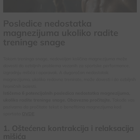
Posledice nedostatka
magnezijuma ukoliko radite
treninge snage
Tokom treninga snage, nedovoljan količina magnezijuma može
dovesti do ozbiljnih problema vezanih za sportske performance,
izgradnju mišića i oporavak. A dugoročan nedostatak
magnezijuma, ukoliko redovno trenirate, može dovesti i do ozbiljnih
hroničnih bolesti.
Ističemo 6 potencijalnih posledica nedostatka magnezijuma,
ukoliko radite treninge snage. Obavezno pročitajte.
Takođe vas
pozivamo da pročitate tekst o benefitima magnezijuma kod
sportista
OVDE
1. Oštećena kontrakcija i relaksacija
mišića