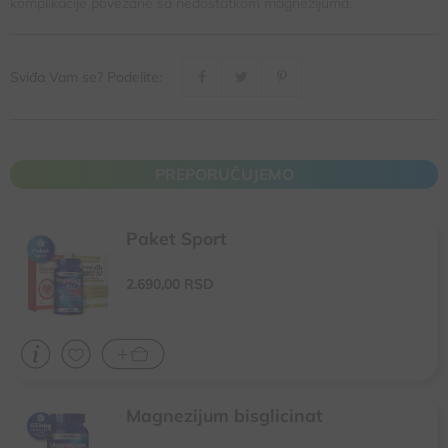
komplikacije povezane sa nedostatkom magnezijuma.
Sviđa Vam se? Podelite:
PREPORUČUJEMO
Paket Sport
Za zdravlje mišiča, prirodnu aktivaciju i izgradnju
2.690,
00
RSD
Doprinosi bržem i kvalitetnijem oporavku nakon treninga
Podstiču transport energije unutar ćelija i pretvaranje masti u
energiju
Magnezijum bisglicinat
Visoka bioraspoloživost i brza nadoknada magnezijuma