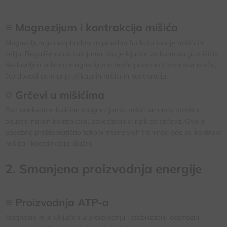
Magnezijum i kontrakcija mišića
Magnezijum je neophodan za pravilno funkcionisanje mišićnih
ćelija. Reguliše unos kalcijuma, što je ključno za kontrakciju mišića.
Nedovoljna količina magnezijuma može poremetiti ovu ravnotežu,
što dovodi do manje efikasnih mišićnih kontrakcija.
Grčevi u mišićima
Bez adekvatne količine magnezijuma, mišići se neće pravilno
opustiti nakon kontrakcije, povećavajući rizik od grčeva. Ovo je
posebno problematično tokom intenzivnih treninga gde su kontrola
mišića i koordinacija ključni.
2. Smanjena proizvodnja energije
Proizvodnja ATP-a
Magnezijum je uključen u proizvodnju i stabilizaciju adenozin