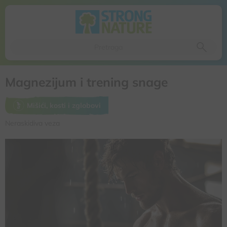
Da li ste sigurni da želite da izbacite ovaj proizvod iz
korpe
Da, izbaci proizvod
Ne, odustani
Magnezijum i trening snage
Mišići, kosti i zglobovi
Neraskidiva veza