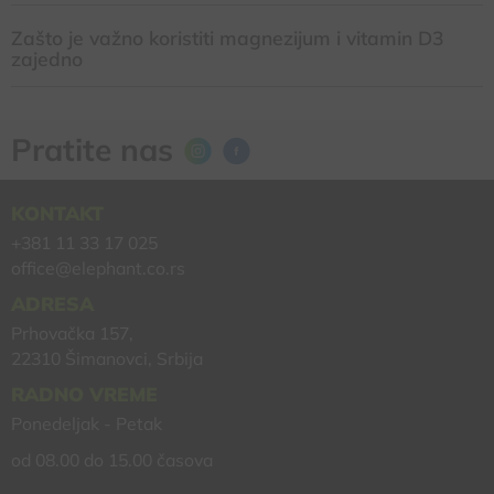
Zašto je važno koristiti magnezijum i vitamin D3
zajedno
Pratite nas
KONTAKT
+381 11 33 17 025
office@elephant.co.rs
ADRESA
Prhovačka 157,
22310 Šimanovci, Srbija
RADNO VREME
Ponedeljak - Petak
od 08.00 do 15.00 časova