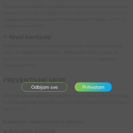
Magnezijum je uključen u regulaciju hormona poput testosterona i
hormona rasta, koji su ključni za rast i oporavak mišića. Nizak nivo
magnezijuma može poremetiti ove hormonske funkcije, utičući na
ukupan razvoj mišića.
Nivoi kortizola
Magnezijum pomaže u modulaciji kortizola, hormona stresa koji
može da razgradi mišićno tkivo. Nedostatak može dovesti do
povišenih nivoa kortizola, što može uticati loše na izgradnju I
održavenje mišića.
PREVENTIVNE MERE
Prihvatam
Da bi sprečili ove probleme, pojedinci koji se bave treninzima snage
treba da osiguraju adekvatne količine magnezijuma, kroz ishranu ili
suplemente.
Suplementi - dodaci ishrani za sportiste:
Magnezijum bisglicinat