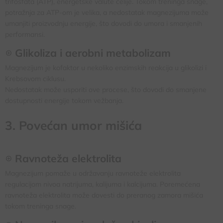
trifosfata (ATP), energetske valute ćelije. Tokom treninga snage,
potražnja za ATP-om je velika, a nedostatak magnezijuma može
umanjiti proizvodnju energije, što dovodi do umora i smanjenih
performansi.
Glikoliza i aerobni metabolizam
Magnezijum je kofaktor u nekoliko enzimskih reakcija u glikolizi i
Krebsovom ciklusu.
Nedostatak može usporiti ove procese, što dovodi do smanjene
dostupnosti energije tokom vežbanja.
3. Povećan umor mišića
Ravnoteža elektrolita
Magnezijum pomaže u održavanju ravnoteže elektrolita
regulacijom nivoa natrijuma, kalijuma i kalcijuma. Poremećena
ravnoteža elektrolita može dovesti do preranog zamora mišića
tokom treninga snage.