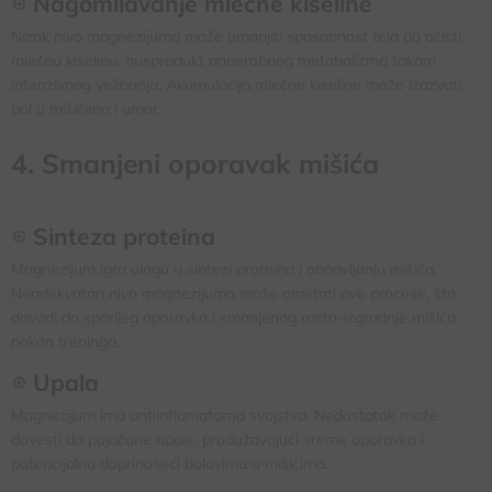
Nagomilavanje mlečne kiseline
Nizak nivo magnezijuma može umanjiti sposobnost tela da očisti
mlečnu kiselinu, nusprodukt anaerobnog metabolizma tokom
intenzivnog vežbanja. Akumulacija mlečne kiseline može izazvati
bol u mišićima i umor.
4. Smanjeni oporavak mišića
Sinteza proteina
Magnezijum igra ulogu u sintezi proteina i obnavljanju mišića.
Neadekvatan nivo magnezijuma može ometati ove procese, što
dovodi do sporijeg oporavka i smanjenog rasta-izgradnje mišića
nakon treninga.
Upala
Magnezijum ima antiinflamatorna svojstva. Nedostatak može
dovesti do pojačane upale, produžavajući vreme oporavka i
potencijalno doprinoseći bolovima u mišićima.