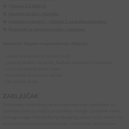
Vitamin D3 4000 IU
Koenzim Acetil-L-Karnitin
Natrijum askorbat - Vitamin C sa bioflavonoidima
Proizvodi za zdravlje kostiju i zglobova
Namirnice bogate magnezijumom uključuju:
- zeleno lisnato povrće (spanać, kelj)
- orašasti plodovi i semenke (bademi, semenke suncokreta)
- cela zrna (smeđi pirinač, ovas)
- mahunarke (crni pasulj, sočivo)
- riba (skuša, losos)
ZAKLJUČAK
Održavanje adekvatnog nivoa magnezijuma je neophodno za
optimalnu funkciju mišića, proizvodnju energije i oporavak nakon
treninga snage. Obezbeđivanje dovoljnog unosa može pomoći da
se maksimiziraju koristi od treninga i minimiziraju potencijalne