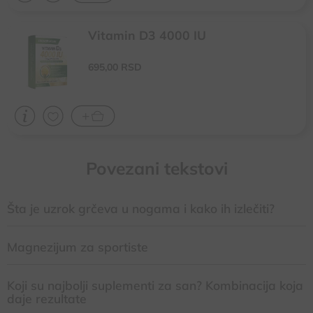
Vitamin D3 4000 IU
Za povećanje otpornosti organizma (zaštita od virusnih i drugih
infekcija)
695,
00
RSD
Kod nedostatka vitamina D i nedovoljnog izlaganja sunčevim zracima
Za zdrave zube i desni, za normalnu funkciju koštano-mišićnog
sistema
Povezani tekstovi
Šta je uzrok grčeva u nogama i kako ih izlečiti?
Magnezijum za sportiste
Koji su najbolji suplementi za san? Kombinacija koja
daje rezultate