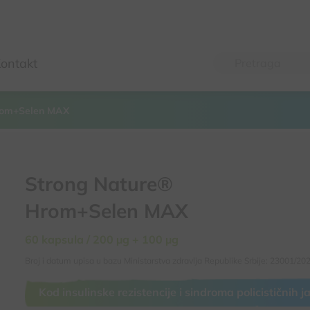
ontakt
rom+Selen MAX
Strong Nature®
Hrom+Selen MAX
60 kapsula / 200 µg + 100 µg
Broj i datum upisa u bazu Ministarstva zdravlja Republike Srbije: 23001/20
Kod insulinske rezistencije i sindroma policističnih j