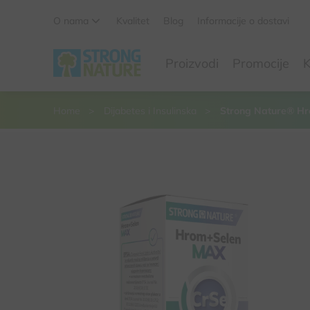
O nama
Kvalitet
Blog
Informacije o dostavi
Da li ste sigurni da želite da izbacite ovaj proizvod iz
Proizvodi
Promocije
K
korpe
Da, izbaci proizvod
Ne, odustani
Home
Dijabetes i Insulinska
Strong Nature® H