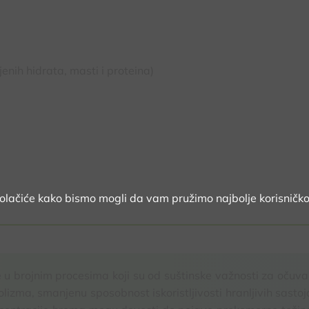
nih hidrata, masti i proteina)
kolačiće kako bismo mogli da vam pružimo najbolje korisničko
e u brojnim procesima koji su od suštinske važnosti za očuva
ma, smanjenu sposobnost iskoristljivosti hranljivih sastoja