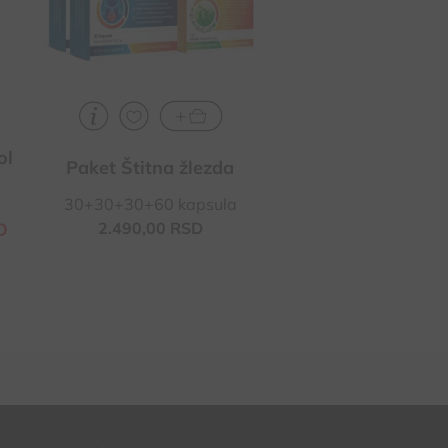
olakšava uspavljivanj
ol
Paket Štitna žlezda
Magnezijum bisgl
30+30+30+60 kapsula
60 tableta / 100 
D
2.490,
00
RSD
1.680,
00
RS