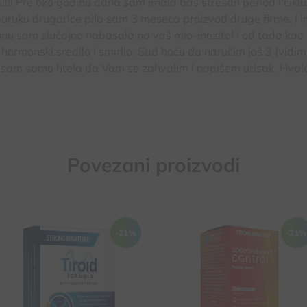
!!! Pre oko godinu dana sam imala baš stresan period i ciklus
poruku drugarice pila sam 3 meseca proizvod druge firme, i 
u junu sam slučajno nabasala na vaš mio-inozitol i od tada kao s
hormonski sredilo i smirilo. Sad hoću da naručim još 3 (vidim
pa sam samo htela da Vam se zahvalim i napišem utisak. Hva
Povezani proizvodi
Za potrebe smanjenja i
-21%
-21%
održavanja telesne težine,
Doprinosi normalnoj funkciji
stvara osećaj sitosti
štitaste žlezde i proizvodnji
Uz energetski restriktivnu
tiroidnih hormona
dijetu doprinosi gubitku
Kao dopuna terapiji
telesne težine
hipotireoze i prevencija
Glukomanan doprinosi i