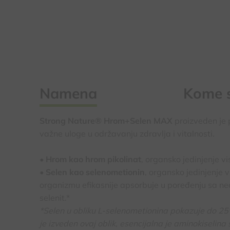
Namena
Kome s
Strong Nature® Hrom+Selen MAX
proizveden je p
važne uloge u održavanju zdravlja i vitalnosti.
• Hrom kao hrom pikolinat
, organsko jedinjenje vi
• Selen kao selenometionin
, organsko jedinjenje 
organizmu efikasnije apsorbuje u poređenju sa ne
selenit.*
*Selen u obliku L-selenometionina pokazuje do 25% 
je izveden ovaj oblik, esencijalna je aminokiselina