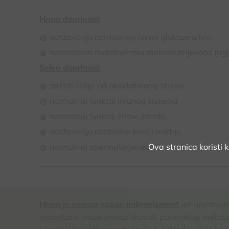
Hrom doprinosi:
održavanju normalnog nivoa glukoze u krvi
normalnom metabolizmu makronutrijenata (uglje
Selen doprinosi:
zaštiti ćelija od oksidativnog stresa
normalnoj funkciji imunog sistema
normalnoj funkciji štitne žlezde
održavanju normalne kose i noktiju
Ova stranica koristi 
normalnoj spermatogenezi
Hrom je veoma važan mikroelement
jer učestvuj
organizmu može prouzrokovati poremećaj metaboliz