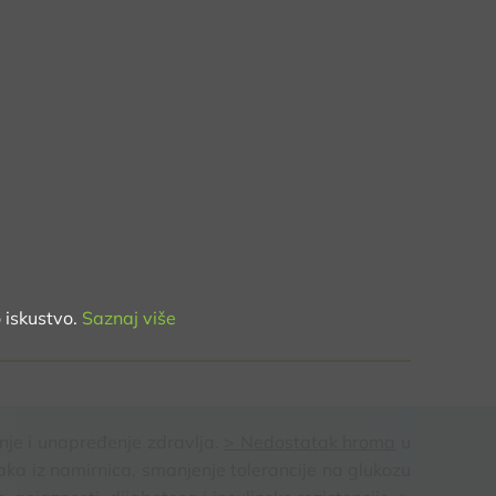
 iskustvo.
Saznaj više
nje i unapređenje zdravlja.
> Nedostatak hroma
u
ka iz namirnica, smanjenje tolerancije na glukozu