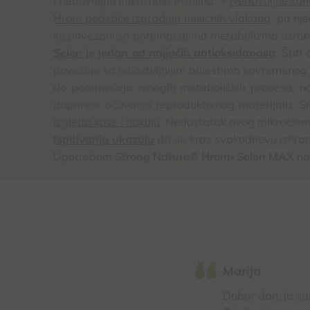
i nedovoljnu efikasnost insulina. >
Nedovoljne kon
Hrom podstiče izgradnju mišićnih vlakana
, pa nj
su povezani sa poremaćajima metabolizma uzrok
Selen je jedan od najjačih antioksidanasa
. Štit
povezuje sa najozbiljnijim bolestima savremenog
do poremećaja mnogih metaboličkih procesa, nar
doprinosi očuvanju reproduktivnog materijala. S
izgleda kose i noktiju
. Nedostatak ovog mikroelemen
Ispitivanja ukazuju
da se kroz svakodnevu ishranu
Upotrebom
Strong Nature® Hrom+Selen MAX
na
Marija
Dobar dan, ja sa