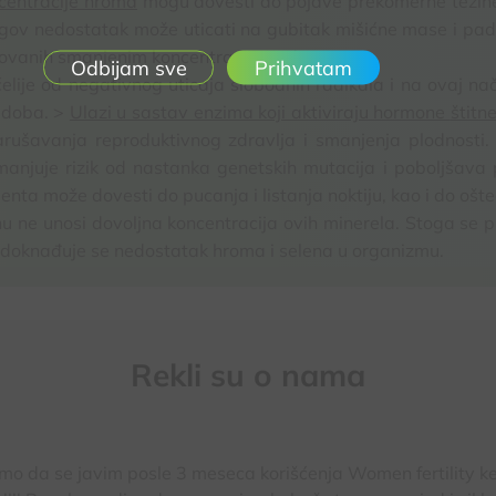
centracije hroma
mogu dovesti do pojave prekomerne težine, g
egov nedostatak može uticati na gubitak mišićne mase i pad
ovanih smanjenim koncentracijama hroma.
Prihvatam
i ćelije od negativnog uticaja slobodnih radikala i na ovaj n
 doba. >
Ulazi u sastav enzima koji aktiviraju hormone
štitn
ušavanja reproduktivnog zdravlja i smanjenja plodnosti. 
manjuje rizik od nastanka genetskih mutacija i poboljšava
ta može dovesti do pucanja i listanja noktiju, kao i do ošte
 ne unosi dovoljna koncentracija ovih minerela. Stoga se p
doknađuje se nedostatak hroma i selena u organizmu.
Rekli su o nama
mo da se javim posle 3 meseca korišćenja Women fertility ke