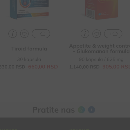
oboljenjima štitne žlezde
održavanju normalnog nivoa
Za poboljšanje kognitivnih
holesterola u krvi
sposobnosti (koncentracije,
pamćenja, učenja...)
Appetite & weight contr
Tiroid formula
- Glukomanan formula
30 kapsula
90 kapsula / 625 mg
660,
00
RSD
905,
00
RS
830,
00
RSD
1.140,
00
RSD
Pratite nas