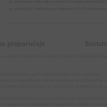
smanjenju rizika od nastanka i razvoja policističnih 
smanjenju i otklanjanju simptoma PCOS (sindroma po
e preporučuje
Sastav
o najvišim standardima kvaliteta. Sadrži organske oblike hroma
soke bioraspoloživosti i dobre iskoristljivosti u organizmu
visoke bioraspoloživosti, u kome je selen vezan za metionin, 
organskim oblicima selena. U ispitivanjima je pokazano da s
bolju apsorpciju u odnosu na anorganski natrijum selenit (EF
 sa sopstvenim antioksidativnim svojstvima i važna za sintezu 