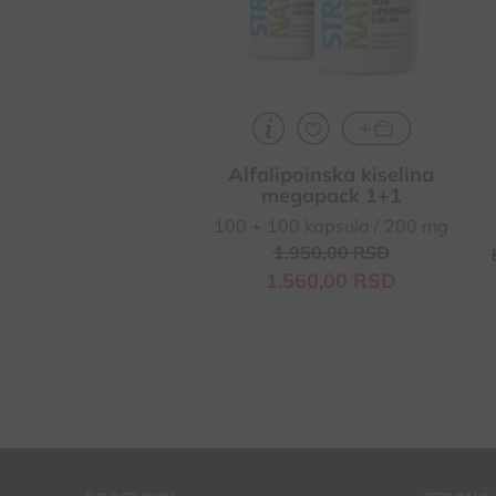
(pamćenja, opažanja,
koncentracije)
Alfalipoinska kiselina
megapack 1+1
100 + 100 kapsula / 200 mg
1.950,
00
RSD
1.560,
00
RSD