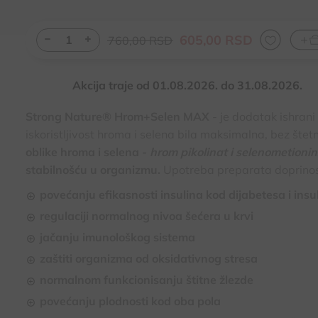
605,
00
RSD
760,
00
RSD
Akcija traje od 01.08.2026. do 31.08.2026.
Strong Nature® Hrom+Selen MAX
- je dodatak ishrani
iskoristljivost hroma i selena bila maksimalna, bez šte
oblike hroma i selena -
hrom pikolinat i selenometionin
stabilnošću u organizmu.
Upotreba preparata doprinos
povećanju efikasnosti insulina kod dijabetesa i insul
regulaciji normalnog nivoa šećera u krvi
jačanju imunološkog sistema
zaštiti organizma od oksidativnog stresa
normalnom funkcionisanju štitne žlezde
povećanju plodnosti kod oba pola