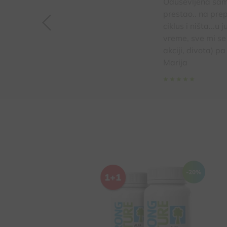
Oduševljena sam!
prestao.. na pre
ciklus i ništa...
vreme, sve mi se 
akciji, divota) 
Marija
Kod dijabetesa, periferne
-20%
polineuropatije, cerebralne
ishemije, retinopatije
Kod demencije, Alchajmerove
bolesti, posle moždanog udara
Za potrebe očuvanja
kognitivnih sposobnosti