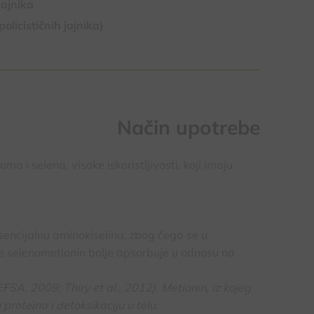
jajnika
licističnih jajnika)
Način upotrebe
 i selena, visoke iskoristljivosti, koji imaju
esencijalnu aminokiselinu, zbog čega se u
e selenometionin bolje apsorbuje u odnosu na
SA, 2009; Thiry et al., 2012). Metionin, iz kojeg
proteina i detoksikaciju u telu.