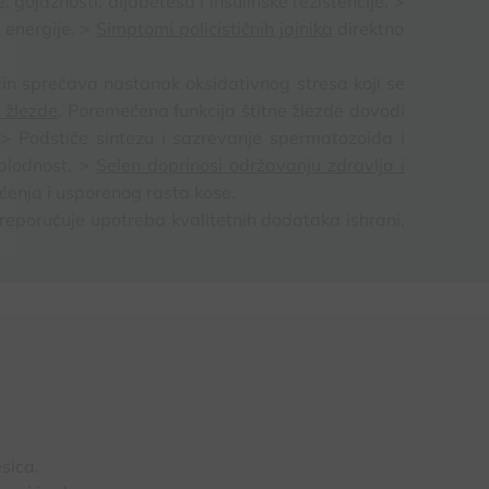
ojaznosti, dijabetesa i insulinske rezistencije. >
 energije. >
Simptomi policističnih jajnika
direktno
ačin sprečava nastanak oksidativnog stresa koji se
e žlezde
. Poremećena funkcija štitne žlezde dovodi
> Podstiče sintezu i sazrevanje spermatozoida i
 plodnost. >
Selen doprinosi održavanju zdravlja i
ćenja i usporenog rasta kose.
reporučuje upotreba kvalitetnih dodataka ishrani.
sica.