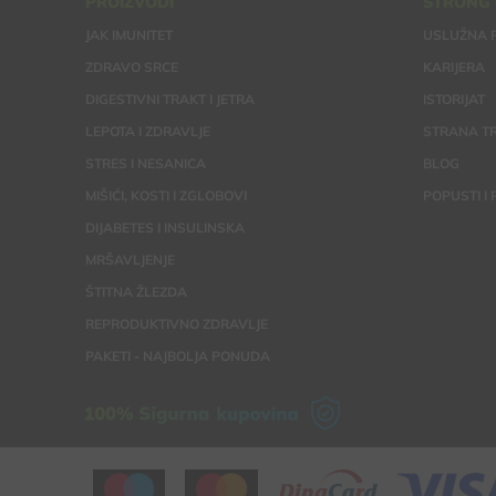
PROIZVODI
STRONG
JAK IMUNITET
USLUŽNA 
ZDRAVO SRCE
KARIJERA
DIGESTIVNI TRAKT I JETRA
ISTORIJAT
LEPOTA I ZDRAVLJE
STRANA TR
STRES I NESANICA
BLOG
MIŠIĆI, KOSTI I ZGLOBOVI
POPUSTI I
DIJABETES I INSULINSKA
MRŠAVLJENJE
ŠTITNA ŽLEZDA
REPRODUKTIVNO ZDRAVLJE
PAKETI - NAJBOLJA PONUDA