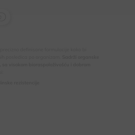
 precizno definisane formulacije kako bi
tnih posledica po organizam.
Sadrži
organske
, sa visokom bioraspoloživošću i dobrom
i:
inske rezistencije