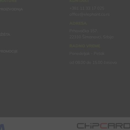
 NATURE
KONTAKT
+381 11 33 17 025
PROIZVODNJA
office@elephant.co.rs
ADRESA
Prhovačka 157,
ŽIŠTA
22310 Šimanovci, Srbija
RADNO VREME
 PROMOCIJE
Ponedeljak - Petak
od 08.00 do 15.00 časova