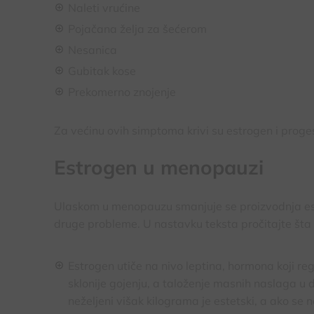
Naleti vrućine
Pojačana želja za šećerom
Nesanica
Gubitak kose
Prekomerno znojenje
Za većinu ovih simptoma krivi su estrogen i proge
Estrogen u menopauzi
Ulaskom u menopauzu smanjuje se proizvodnja est
druge probleme. U nastavku teksta pročitajte št
Estrogen utiče na nivo leptina, hormona koji re
sklonije gojenju, a taloženje masnih naslaga u 
neželjeni višak kilograma je estetski, a ako se