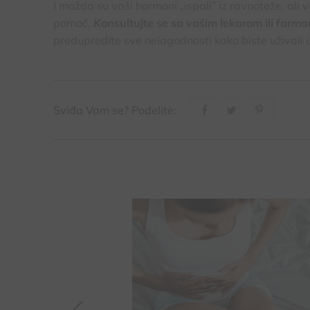
I možda su vaši hormoni „ispali” iz ravnoteže, ali v
pomoć.
Konsultujte se sa vašim lekarom ili farm
predupredite sve nelagodnosti kako biste uživali 
Sviđa Vam se? Podelite: