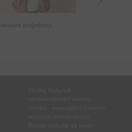
ionalno prejedanje
Insulinska reziste
kako se računa i k
Strong Nature®
visokokvalitetni dodaci
ishrani - esencijalni vitamini,
minerali, antioksidansi.
Birajte najbolje za svoje