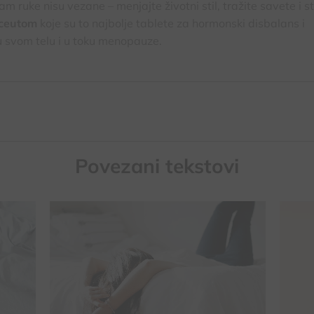
am ruke nisu vezane – menjajte životni stil, tražite savete i s
aceutom
koje su to najbolje tablete za hormonski disbalans i
u svom telu i u toku menopauze.
Povezani tekstovi