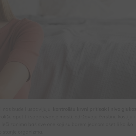
 nas bude i uspavljuju,
kontrolišu krvni pritisak i nivo glukoz
trolišu apetit i sagorevanje masti, održavaju čvrstinu kostiju i
e leči zanima baš sve one koji su barem jednom osetili koliko
 stanje organizma.