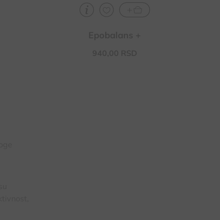
Epobalans +
940,
00
RSD
noge
su
tivnost,