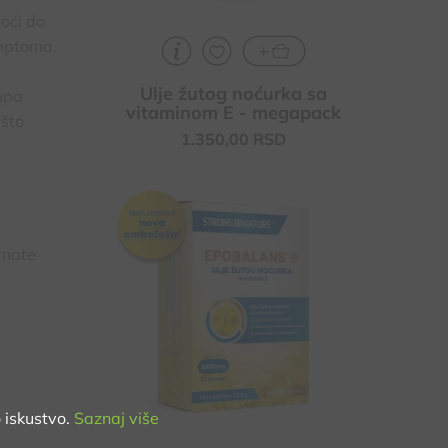
oći do
imptoma.
Ulje žutog noćurka sa
tupa
vitaminom E - megapack
 što
1.350,
00
RSD
Doprinosi očuvanja hormonalnog
balansa, ublažavanje simptoma PMS-
imate
a i menopauze
Kod nervne napetosti - doprinosi
pravilnom funkcionisanju centralnog
nervnog sistema
Doprinosi zdravlju kose, kože i noktiju
 iskustvo.
Saznaj više