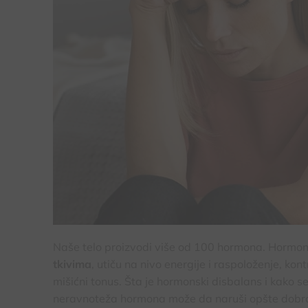
Naše telo proizvodi više od 100 hormona. Hormoni
tkivima
, utiču na nivo energije i raspoloženje, kon
mišićni tonus. Šta je hormonski disbalans i kako s
neravnoteža hormona može da naruši opšte dobro