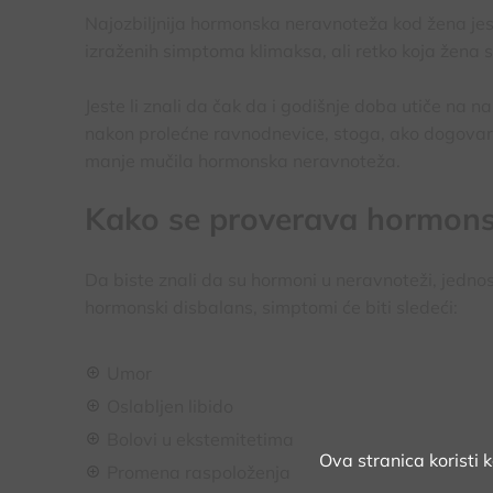
Najozbiljnija hormonska neravnoteža kod žena je
izraženih simptoma klimaksa, ali retko koja žena
Jeste li znali da čak da i godišnje doba utiče n
nakon prolećne ravnodnevice, stoga, ako dogovara
manje mučila hormonska neravnoteža.
Kako se proverava hormons
Da biste znali da su hormoni u neravnoteži, jedno
hormonski disbalans, simptomi će biti sledeći:
Umor
Oslabljen libido
Bolovi u ekstemitetima
Ova stranica koristi 
Promena raspoloženja