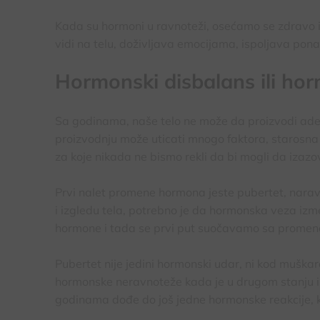
Kada su hormoni u ravnoteži, osećamo se zdravo i i
vidi na telu, doživljava emocijama, ispoljava pon
Hormonski disbalans ili ho
Sa godinama, naše telo ne može da proizvodi ad
proizvodnju može uticati mnogo faktora, starosna d
za koje nikada ne bismo rekli da bi mogli da izaz
Prvi nalet promene hormona jeste pubertet, naravn
i izgledu tela, potrebno je da hormonska veza izme
hormone i tada se prvi put suočavamo sa promena
Pubertet nije jedini hormonski udar, ni kod muškar
hormonske neravnoteže kada je u drugom stanju i k
godinama dođe do još jedne hormonske reakcije, k