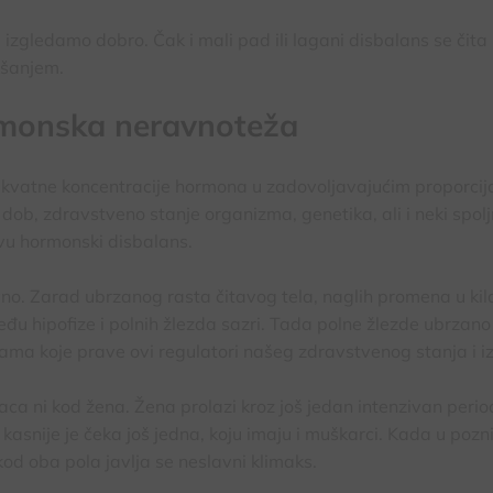
zgledamo dobro. Čak i mali pad ili lagani disbalans se čita n
ašanjem.
rmonska neravnoteža
ekvatne koncentracije hormona u zadovoljavajućim proporci
ob, zdravstveno stanje organizma, genetika, ali i neki spoljn
ovu hormonski disbalans.
o. Zarad ubrzanog rasta čitavog tela, naglih promena u kila
đu hipofize i polnih žlezda sazri. Tada polne žlezde ubrzano
ma koje prave ovi regulatori našeg zdravstvenog stanja i i
aca ni kod žena. Žena prolazi kroz još jedan intenzivan perio
asnije je čeka još jedna, koju imaju i muškarci. Kada u pozn
od oba pola javlja se neslavni klimaks.