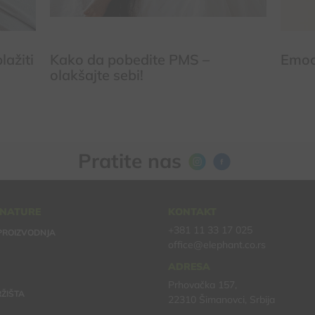
lažiti
Kako da pobedite PMS –
Emoc
olakšajte sebi!
Pratite nas
 NATURE
KONTAKT
+381 11 33 17 025
PROIZVODNJA
office@elephant.co.rs
ADRESA
Prhovačka 157,
ŽIŠTA
22310 Šimanovci, Srbija