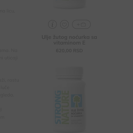
a licu,
Ulje žutog noćurka sa
vitaminom E
jama. Na
620,
00
RSD
i uticaji
Ublažavanje simptoma PMS-a,
ži, rastu
menopauze, doprinosi regulisanju
hormonalnog balansa
 luče
Poboljšava zdravlje i izgled kože, kose
zgleda.
i noktiju
Kod nervne napetosti - doprinosi
d
pravilnom funkcionisanju centralnog
nervnog sistema
im