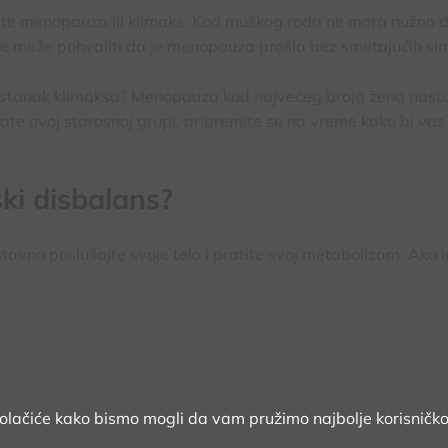
ste menopauza ili klimaks. Kod muškog roda ne mora nužno d
 se može pohvaliti da je menopauza prošla bez smetajućih s
a nastanak klimaksa? Menopauza kod najvećeg broja žena nas
te ovoj starosnoj grupi, pripremite se na vreme kako bi vas
ki disbalans?
stavno poslušajte svoje telo i pratite svoj metabolizam. Ako 
kolačiće kako bismo mogli da vam pružimo najbolje korisničko