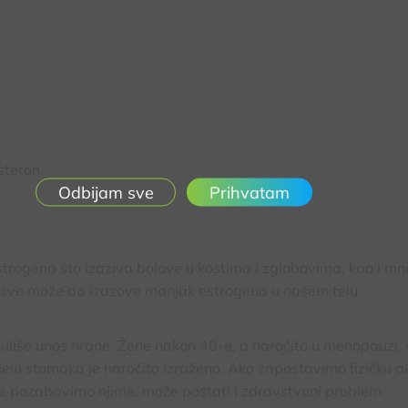
steron.
Prihvatam
rogena što izaziva bolove u kostima i zglobovima, kao i m
a sve može da izazove manjak estrogena u našem telu:
guliše unos hrane. Žene nakon 40-e, a naročito u menopauzi, 
delu stomaka je naročito izraženo. Ako zapostavimo fizičku ak
 ne pozabavimo njime, može postati i zdravstveni problem.