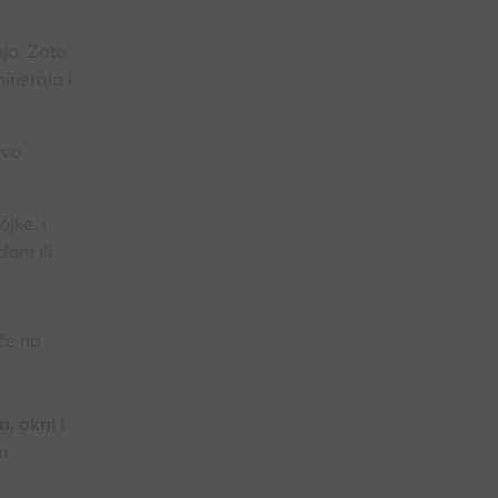
ja. Zato
inerala i
ivo
jke, i
dom ili
iče na
a, akni i
a.