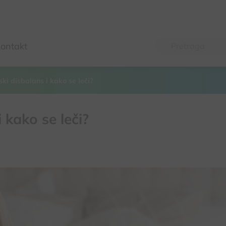
ontakt
ki disbalans i kako se leči?
 kako se leči?