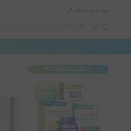
+381 11 33 17 025
PREPORUČUJEMO
Za hormonalni balans i smanjenje
simptoma menopauze
Za smanjenje nervne napetosti i dobar
san
Doprinosi opštem zdravlju i povećanju
energije