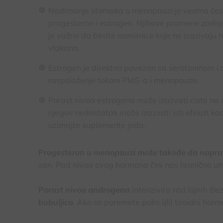
Nadimanje stomaka u menopauzi je veoma često.
progesteron i estrogen. Njihove promene zadaju
je važno da birate namirnice koje ne izazivaju 
vlakana.
Estrogen je direktno povezan sa serotoninom i
raspoloženje tokom PMS-a i menopauze.
Porast nivoa estrogena može izazvati ciste na d
njegov nedostatak može izazvati isti efekat ka
uzimajte suplemente joda.
Progesteron u menopauzi može takođe da napra
san. Pad nivoa ovog hormona čini nas hronično u
Porast nivoa androgena
intenzivira rad lojnih ž
bubuljica
. Ako se poremete polni i(li) tiroidni ho