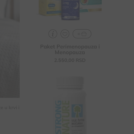
Paket Perimenopauza i
Menopauza
2.550,
00
RSD
Ublažavanje simptoma PMS-a,
menopauze, doprinosi regulisanju
hormonalnog balansa
Poboljšava zdravlje i izgled kože, kose
e u krvi i
i noktiju
Kod nervne napetosti - doprinosi
pravilnom funkcionisanju centralnog
nervnog sistema