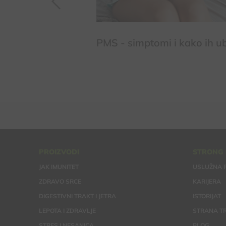
ju bolovi u
PMS - simptomi i kako ih ub
ićima u menopauzi
zi?
PROIZVODI
STRONG
JAK IMUNITET
USLUŽNA 
ZDRAVO SRCE
KARIJERA
DIGESTIVNI TRAKT I JETRA
ISTORIJAT
LEPOTA I ZDRAVLJE
STRANA TR
STRES I NESANICA
BLOG