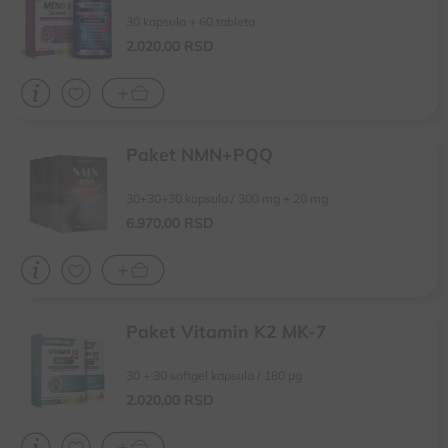
30 kapsula + 60 tableta
2.020,
00
RSD
Paket NMN+PQQ
Doprinosi očuvanju funkcije ćelija i mitohondrija
30+30+30 kapsula / 300 mg + 20 mg
Doprinosi regulaciji procesa povezanih sa psihofizičkim starenjem
Doprinosi normalnoj moždanoj funkciji i očuvanju kognitivnih funkcija,
6.970,
00
RSD
poput memorije i koncentracije
Paket Vitamin K2 MK-7
Najbolji oblik vitamina K2 za očuvanje zdravlja kostiju i krvnih sudove
30 + 30 softgel kapsula / 180 µg
MenaQ7® - Patentirani, prirodni all-trans oblik vitamina K2 Mk-7
Izuzetna biološka aktivnost, bioraspoloživost, čistoća i stabilnost
2.020,
00
RSD