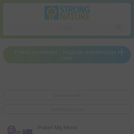
Da li ste sigurni da želite da izbacite ovaj proizvod iz
korpe
Da, izbaci proizvod
Ne, odustani
Paketi proizvoda - Najbolje kombinacije i
cene
Svi proizvodi
Sortiraj po ceni
Paket Mg Meno