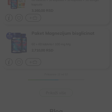
Za normalnu spermatogenezu i reproduktivno zdravlje
kapsula
Doprinosi opštem zdravlju, povećanju energije i boljem snu
3.160,
00
RSD
Paket Magnezijum bisglicinat
Visoka bioraspoloživost i brza nadoknada magnezijuma
60 + 60 tableta / 100 mg Mg
Za normalnu funkciju nerava, mišića i efikasniji oporavak
Smanjuje umor i iscrpljenost, olakšava uspavljivanje
2.710,
00
RSD
Prikazano
12
od
22
Prikaži više
Blog