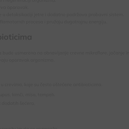
žava oporavak.
 u detoksikaciji jetre i dodatno podržava probavni sistem.
flamatornih procesa i pružaju dugotrajnu energiju.
bioticima
da bude usmerena na obnavljanje crevne mikroflore, jačanje 
žavaju oporavak organizma.
 u crevima, koje su često oštećene antibioticima.
kupus, kimči, miso, tempeh.
 dodatih šećera.
 i pomažu im da se razmnože.