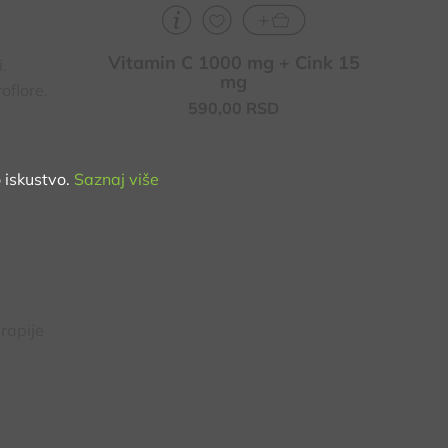
Vitamin C 1000 mg + Cink 15
.
mg
oflore.
590,
00
RSD
 iskustvo.
Saznaj više
rapije