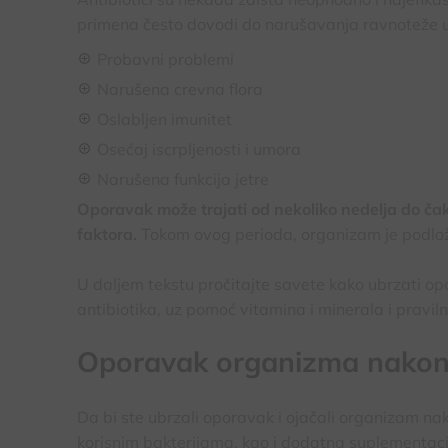
primena često dovodi do narušavanja ravnoteže 
Probavni problemi
Narušena crevna flora
Oslabljen imunitet
Osećaj iscrpljenosti i umora
Narušena funkcija jetre
Oporavak može trajati od nekoliko nedelja do čak 
faktora.
Tokom ovog perioda, organizam je podlož
U daljem tekstu pročitajte savete kako ubrzati o
antibiotika, uz pomoć vitamina i minerala i praviln
Oporavak organizma nakon 
Da bi ste ubrzali oporavak i ojačali organizam na
korisnim bakterijama, kao i dodatna suplementacij