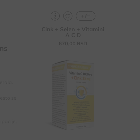
Cink + Selen + Vitamini
A C D
670,
00
RSD
ans
Doprinosi normalnoj funkciji imunog
sistema i zaštiti ćelija od oksidativnog
stresa
erala.
Kod umora i iscrpljenosti, doprinosi
povećanju apsorpcije gvožđa
Doprinosi formiranju kolagena,
često se
hrskavice, za zdravlje krvnih sudova,
.
kostiju i kože
ipacije,