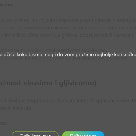
blema:
ja u crevima i smanjenju simptoma poput dijareje i nadutosti
bakterije i podržavaju njihovo razmnožavanje i obnovu mikr
nih mišića, čime smanjuje grčeve, poboljšavajući varenje i
vnog trakta svojim antioksidativnim svojstvima.
kolačiće kako bismo mogli da vam pružimo najbolje korisničko
a i jačanju imunog odgovora unutar digestivnog sistema.
ožnost virusima i gljivicama)
jen disbalans negativno utiče na imunitet. Organizmu nakon te
ovih infekcija.
ta: