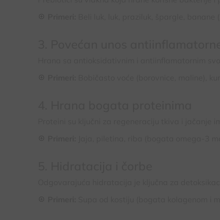
Primeri:
Beli luk, luk, praziluk, špargle, banane (
3. Povećan unos antiinflamatorn
Hrana sa antioksidativnim i antiinflamatornim sv
Primeri:
Bobičasto voće (borovnice, maline), kur
4. Hrana bogata proteinima
Proteini su ključni za regeneraciju tkiva i jačanje i
Primeri:
Jaja, piletina, riba (bogata omega-3 m
5. Hidratacija i čorbe
Odgovarajuća hidratacija je ključna za detoksikac
Primeri:
Supa od kostiju (bogata kolagenom i min