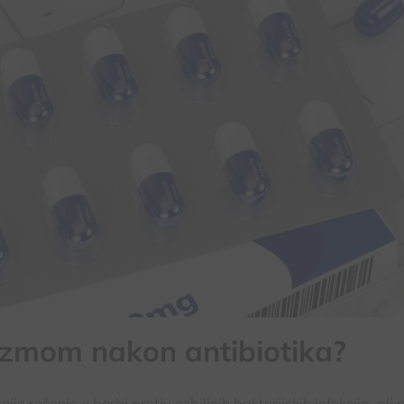
izmom nakon antibiotika?
je rešenje u borbi protiv ozbiljnih bakterijskih infekcija, ali 