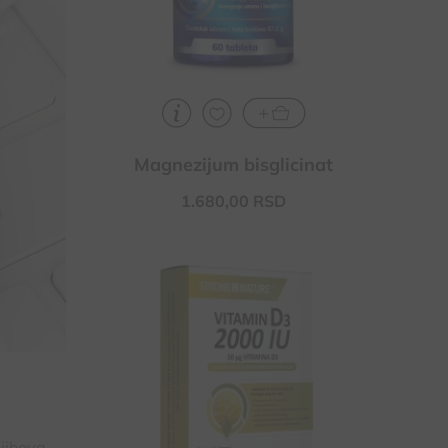
Magnezijum bisglicinat
1.680,
00
RSD
Za povećanje otpornosti organizma
(zaštita od virusnih i drugih infekcija)
Kod nedostatka vitamina D i
nedovoljnog izlaganja sunčevim
zracima
Za zdrave zube i desni, za normalnu
funkciju koštano-mišićnog sistema
njihova