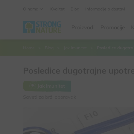
O nama
Kvalitet
Blog
Informacije o dostavi
Da li ste sigurni da želite da izbacite ovaj proizvod iz
Proizvodi
Promocije
K
korpe
Da, izbaci proizvod
Ne, odustani
Home
Blog
Jak Imunitet
Posledice dugotra
Posledice dugotrajne upotre
Jak imunitet
Saveti za brži oporavak