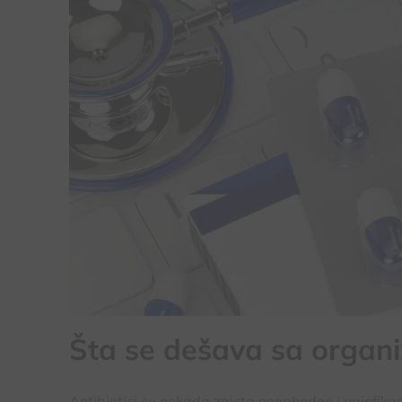
Šta se dešava sa organ
Antibiotici su nekada zaista neophodno i najefikasni