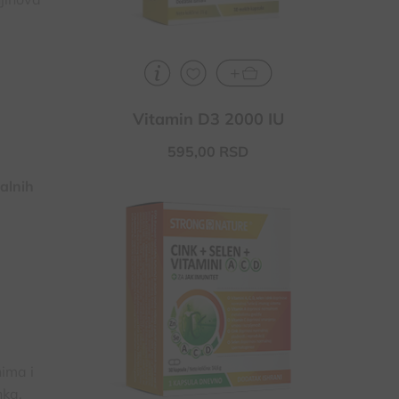
Vitamin D3 2000 IU
595,
00
RSD
ualnih
Doprinosi normalnoj funkciji imunog
sistema i zaštiti ćelija od oksidativnog
stresa
Doprinosi smanjenju umora i
iscrpljenosti i povećava apsorpciju
gvožđa
Doprinosi normalnoj plodnosti,
reprodukciji i spermatogenezi
nima i
nka,