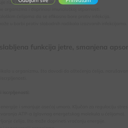
Prihvatam
e rizik od novih infekcija.
rganizma i doprinosi imunološkoj otpornosti.
oškim ćelijama da se efikasno bore protiv infekcija.
aže u borbi protiv slobodnih radikala izazvanih infekcijama.
oslabljena funkcija jetre, smanjena apsor
ikala u organizmu, što dovodi do oštećenja ćelija, narušavan
iscrpljenosti.
iscrpljenosti:
nergije i smanjuje osećaj umora. Ključan za regulaciju stres
 stvaranja ATP-a (glavnog energetskog molekula u ćelijama).
anje ćelija, što može doprineti vraćanju energije.
i regeneraciji organizma.