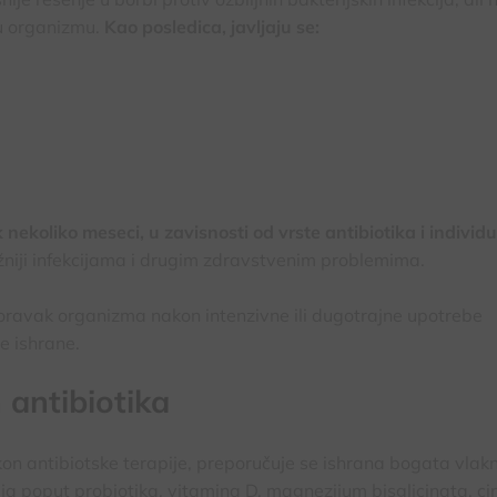
u organizmu.
Kao posledica, javljaju se:
nekoliko meseci, u zavisnosti od vrste antibiotika i individ
niji infekcijama i drugim zdravstvenim problemima.
poravak organizma nakon intenzivne ili dugotrajne upotrebe
e ishrane.
antibiotika
kon antibiotske terapije, preporučuje se ishrana bogata vlak
a poput probiotika, vitamina D, magnezijum bisglicinata, ci