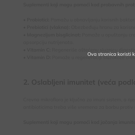
Suplementi koji mogu pomoći kod probavnih pro
• Probiotici:
Pomažu u obnavljanju korisnih bakteri
• Prebiotici (vlakna):
Obezbeđuju hranu za korisne 
• Magnezijum bisglicinat:
Pomaže u opuštanju crev
apsorpciju nutrijenata.
• Vitamin C:
Regeneriše oštećenu sluznicu digesti
Ova stranica koristi 
• Vitamin D:
Pomaže u regeneraciji sluzokože crev
2. Oslabljeni imunitet (veća podl
Crevna mikroflora je ključna za imuni sistem, a n
antibioticima treba više vremena za borbu protiv n
Suplementi koji mogu pomoći kod jačanja imunite