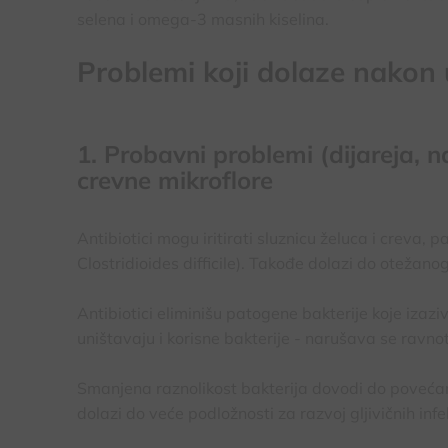
selena i omega-3 masnih kiselina.
Problemi koji dolaze nakon 
1. Probavni problemi (dijareja, n
crevne mikroflore
Antibiotici mogu iritirati sluznicu želuca i creva,
Clostridioides difficile). Takođe dolazi do otežano
Antibiotici eliminišu patogene bakterije koje izazi
uništavaju i korisne bakterije - narušava se ravnot
Smanjena raznolikost bakterija dovodi do povećanj
dolazi do veće podložnosti za razvoj gljivičnih infe