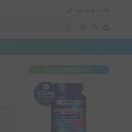
+381 11 33 17 025
PREPORUČUJEMO
Visoka bioraspoloživost i brza
nadoknada magnezijuma
Za normalnu funkciju nerava, mišića i
efikasniji oporavak
Smanjuje umor i iscrpljenost, olakšava
uspavljivanje