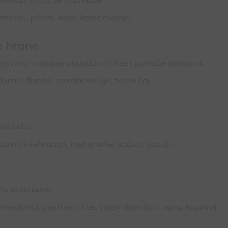
zelene), ječam, ovas, koren cikorije.
e hrane
ojstvima smanjuje oksidativni stres i pomaže oporavak.
kuma, đumbir, maslinovo ulje, zeleni čaj.
muniteta.
asnim kiselinama), mahunarke (sočivo, pasulj).
iju organizma.
eralima), povrtne čorbe, čajevi (kamilica, nana, kopriva).