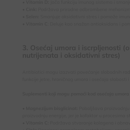
• Vitamin D:
Jača funkciju imunog sistema i smanjuj
• Cink:
Podržava prirodne odbrambene mehanizme o
• Selen:
Smanjuje oksidativni stres i pomaže imunol
• Vitamin C
: Deluje kao snažan antioksidans i pom
3. Osećaj umora i iscrpljenosti (
nutrijenata i oksidativni stres)
Antibiotici mogu izazvati povećanje slobodnih rad
funkcije jetre, hroničnog umora i osećaja slabosti i 
Suplementi koji mogu pomoći kod osećaja umora i 
• Magnezijum bisglicinat:
Poboljšava proizvodnju e
proizvodnju energije, jer je kofaktor u procesima
• Vitamin C:
Podržava stvaranje kolagena i obnavlj
• Cink:
Doprinosi normalnom metabolizmu energije 