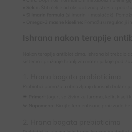
• Selen:
Štiti ćelije od oksidativnog stresa i podr
• Silimarin formula
(silimarin + maslačak): Pomaže
• Omega-3 masne kiseline:
Pomažu u regulaciji in
Ishrana nakon terapije anti
Nakon terapije antibioticima, ishrana bi trebalo 
sistema i pružanje hranljivih materija koje podr
1. Hrana bogata probioticima
Probiotici pomažu u obnavljanju korisnih bakterija
Primeri:
Jogurt sa živim kulturama, kefir, kiseli 
Napomena:
Birajte fermentisane proizvode bez
2. Hrana bogata prebioticima
Prebiotici su vlakna koja hrane korisne bakterije