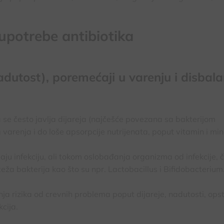
upotrebe antibiotika
adutost), poremećaji u varenju i disbal
 pa se često javlja dijareja (najčešće povezana sa bakterijom
g varenja i do loše apsorpcije nutrijenata, poput vitamin i min
vaju infekciju, ali tokom oslobađanja organizma od infekcije, 
eža bakterija kao što su npr. Lactobacillus i Bifidobacterium
a rizika od crevnih problema poput dijareje, nadutosti, opst
kcija.