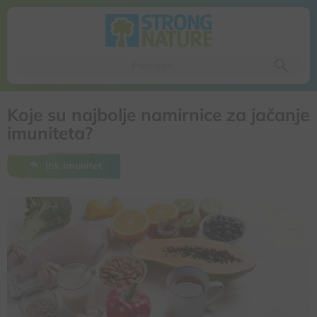
Da li ste sigurni da želite da izbacite ovaj proizvod iz
korpe
Da, izbaci proizvod
Ne, odustani
Koje su najbolje namirnice za jačanje
imuniteta?
Jak imunitet