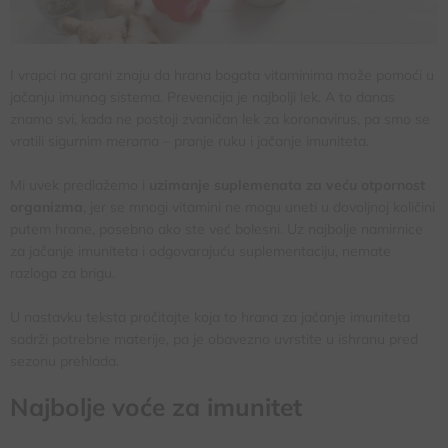
I vrapci na grani znaju da hrana bogata vitaminima može pomoći u
jačanju imunog sistema. Prevencija je najbolji lek. A to danas
znamo svi, kada ne postoji zvaničan lek za koronavirus, pa smo se
vratili sigurnim merama – pranje ruku i jačanje imuniteta.
Mi uvek predlažemo i
uzimanje suplemenata za veću otpornost
organizma
, jer se mnogi vitamini ne mogu uneti u dovoljnoj količini
putem hrane, posebno ako ste već bolesni. Uz najbolje namirnice
za jačanje imuniteta i odgovarajuću suplementaciju, nemate
razloga za brigu.
U nastavku teksta pročitajte koja to hrana za jačanje imuniteta
sadrži potrebne materije, pa je obavezno uvrstite u ishranu pred
sezonu prehlada.
Najbolje voće za imunitet