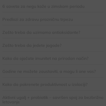
6 saveta za negu kože u zimskom periodu
Predlozi za zdravu prazničnu trpezu
Zašto treba da uzimamo antioksidante?
Zašto treba da jedete jagode?
Kako da ojačate imunitet na prirodan način?
Godine ne možete zaustaviti, a mogu li one vas?
Kako da pokrenete produktivnost u izolaciji?
Aktivni ugalj + probiotik – savršen spoj za bezbrižno
letovanje