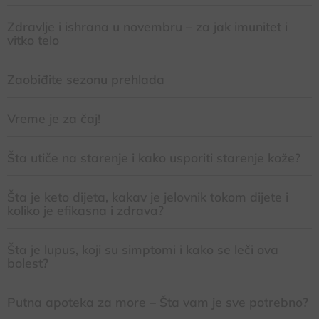
Zdravlje i ishrana u novembru – za jak imunitet i
vitko telo
Zaobiđite sezonu prehlada
Vreme je za čaj!
Šta utiče na starenje i kako usporiti starenje kože?
Šta je keto dijeta, kakav je jelovnik tokom dijete i
koliko je efikasna i zdrava?
Šta je lupus, koji su simptomi i kako se leči ova
bolest?
Putna apoteka za more – Šta vam je sve potrebno?