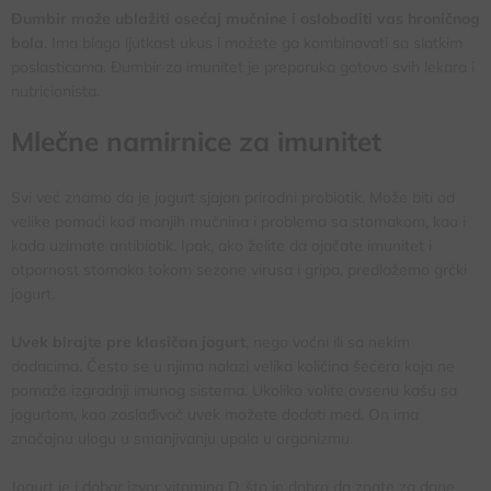
Đumbir može ublažiti osećaj mučnine i osloboditi vas hroničnog
bola
. Ima blago ljutkast ukus i možete ga kombinovati sa slatkim
poslasticama. Đumbir za imunitet je preporuka gotovo svih lekara i
nutricionista.
Mlečne namirnice za imunitet
Svi već znamo da je jogurt sjajan prirodni probiotik. Može biti od
velike pomoći kod manjih mučnina i problema sa stomakom, kao i
kada uzimate antibiotik. Ipak, ako želite da ojačate imunitet i
otpornost stomaka tokom sezone virusa i gripa, predlažemo grčki
jogurt.
Uvek birajte pre klasičan jogurt
, nego voćni ili sa nekim
dodacima. Često se u njima nalazi velika količina šećera koja ne
pomaže izgradnji imunog sistema. Ukoliko volite ovsenu kašu sa
jogurtom, kao zaslađivač uvek možete dodati med. On ima
značajnu ulogu u smanjivanju upala u organizmu.
Jogurt je i dobar izvor vitamina D, što je dobro da znate za dane