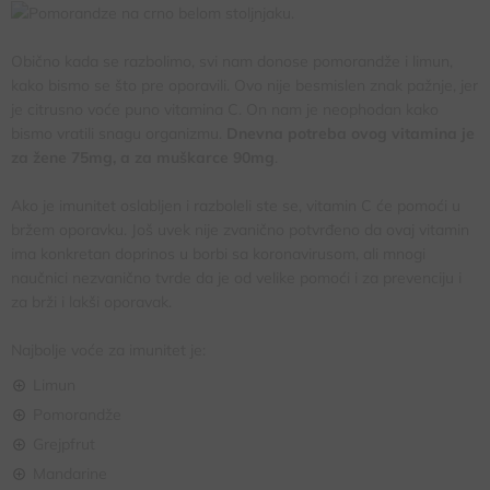
Obično kada se razbolimo, svi nam donose pomorandže i limun,
kako bismo se što pre oporavili. Ovo nije besmislen znak pažnje, jer
je citrusno voće puno vitamina C. On nam je neophodan kako
bismo vratili snagu organizmu.
Dnevna potreba ovog vitamina je
za žene 75mg, a za muškarce 90mg
.
Ako je imunitet oslabljen i razboleli ste se, vitamin C će pomoći u
bržem oporavku. Još uvek nije zvanično potvrđeno da ovaj vitamin
ima konkretan doprinos u borbi sa koronavirusom, ali mnogi
naučnici nezvanično tvrde da je od velike pomoći i za prevenciju i
za brži i lakši oporavak.
Najbolje voće za imunitet je:
Limun
Pomorandže
Grejpfrut
Mandarine