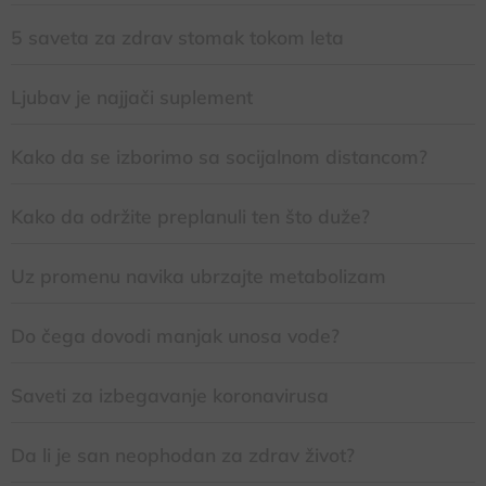
5 saveta za zdrav stomak tokom leta
Ljubav je najjači suplement
Kako da se izborimo sa socijalnom distancom?
Kako da održite preplanuli ten što duže?
Uz promenu navika ubrzajte metabolizam
Do čega dovodi manjak unosa vode?
Saveti za izbegavanje koronavirusa
Da li je san neophodan za zdrav život?