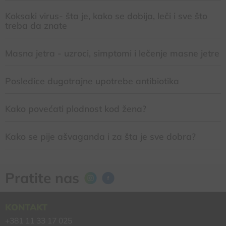
Koksaki virus- šta je, kako se dobija, leči i sve što
treba da znate
Masna jetra - uzroci, simptomi i lečenje masne jetre
Posledice dugotrajne upotrebe antibiotika
Kako povećati plodnost kod žena?
Kako se pije ašvaganda i za šta je sve dobra?
Pratite nas
KONTAKT
+381 11 33 17 025