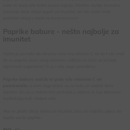
kada ne bude bilo toliko sunca napolju. Kliničke studije trenutno
pokazuju da je dobar jogurt za imunitet, ali i da može imati
pozitivan uticaj u borbi sa koronavirusom.
Paprike babure - nešto najbolje za
imunitet
Opšte je poznato da citrusno voće ima vitamin C, ali da li ste znali
da su paprike pune ovog vitamina i odličan su izvor za jačanje
otpornosti organizma? To je i više nego potvrđeno.
Paprike babure sadrže tri puta više vitamina C od
pomorandže
, a osim toga dobre su za kožu jer sadrže beta
karoten. On se u našem telu pretvara u vitamin A, koji doprinosi
kvalitetnijoj koži i boljem vidu.
Ako se pitate šta je dobro za imunitet, brzo do najbliže pijace da
kupite sveže paprike.