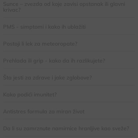
Sunce – zvezda od koje zavisi opstanak ili glavni
krivac?
PMS - simptomi i kako ih ublažiti
Postoji li lek za meteoropate?
Prehlada ili grip - kako da ih razlikujete?
Šta jesti za zdrave i jake zglobove?
Kako podići imunitet?
Antistres formula za miran život
Da li su zamrznute namirnice hranljive kao sveže?