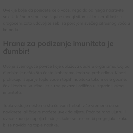
Uvek je bolje da pojedete celo voće, nego da od njega napravite
sok. U tečnom stanju se izgube mnogi vitamini i minerali koji su
dragoceni, zato udovoljite sebi sa porcijom svežeg citrusnog voća u
komadu.
Hrana za podizanje imuniteta je
đumbir!
Ovo je svemoguće povrće koje ublažava upale u organizmu. Čaj od
đumbira je nešto što često izaberemo kada se prehladimo. Kinezi
praktikuju ispijanje tople vode i toplih napitaka tokom cele godine,
čak i kada su vrućine, jer su se pokazali odlično u izgradnji jakog
imuniteta.
Topla voda je nešto na šta će vam trebati više vremena da se
naviknete, ali čajeve možete uvek da pijete. Počnite rano ujutru ili
uveče kada je napolju hladnije, kako se telo ne bi pregrejalo i kako
bi se naviklo na tople napitke.