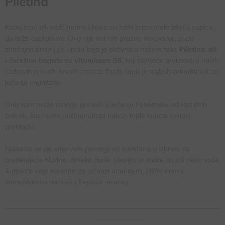
Piletina
Kada smo bili mali, mame i bake su nam pripremale pileću supicu,
da brže ozdravimo. Ovo nije mit niti prazno verovanje, supa
značajno umanjuje upalu koja je aktivna u našem telu.
Piletina, ali
i ćuretina bogate su vitaminom B6
, koji pomaže proizvodnji novih
i zdravih crvenih krvnih zrnaca. Topla supa je najbolji prirodni lek za
jačanje imuniteta.
Ona vam može mnogo pomoći u lečenju i oporavku od različitih
bolesti, što i sami uočimo ubrzo nakon tople supice tokom
prehlade.
Nadamo se da smo vam pomogli sa savetima u ishrani za
predstojeće hladne, zimske dane. Ukoliko vi znate za još neko voće
ili povrće koje koristite za jačanje imuniteta, pišite nam u
komentarima na našoj Fejsbuk stranici.