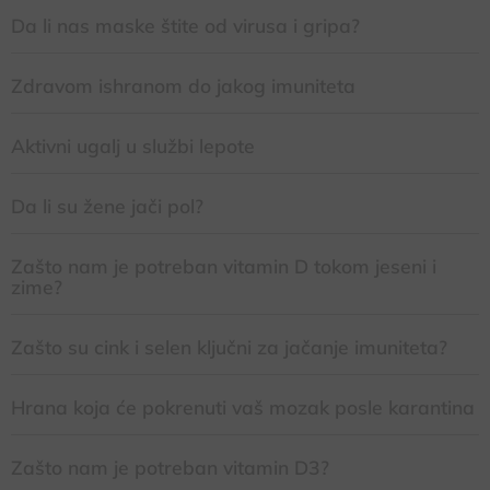
Da li nas maske štite od virusa i gripa?
Zdravom ishranom do jakog imuniteta
Aktivni ugalj u službi lepote
Da li su žene jači pol?
Zašto nam je potreban vitamin D tokom jeseni i
zime?
Zašto su cink i selen ključni za jačanje imuniteta?
Hrana koja će pokrenuti vaš mozak posle karantina
Zašto nam je potreban vitamin D3?