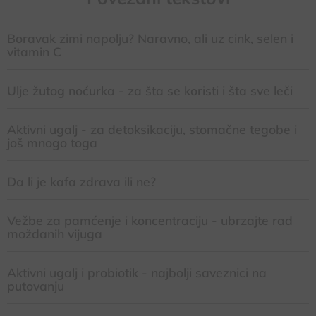
Boravak zimi napolju? Naravno, ali uz cink, selen i
vitamin C
Ulje žutog noćurka - za šta se koristi i šta sve leči
Aktivni ugalj - za detoksikaciju, stomačne tegobe i
još mnogo toga
Da li je kafa zdrava ili ne?
Vežbe za pamćenje i koncentraciju - ubrzajte rad
moždanih vijuga
Aktivni ugalj i probiotik - najbolji saveznici na
putovanju