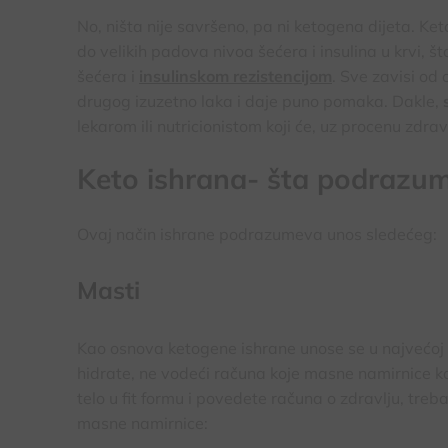
No, ništa nije savršeno, pa ni ketogena dijeta. Ke
do velikih padova nivoa šećera i insulina u krvi, š
šećera i
insulinskom rezistencijom
. Sve zavisi od 
drugog izuzetno laka i daje puno pomaka. Dakle,
lekarom ili nutricionistom koji će, uz procenu zdravs
Keto ishrana- šta podrazu
Ovaj način ishrane podrazumeva unos sledećeg:
Masti
Kao osnova ketogene ishrane unose se u najvećoj me
hidrate, ne vodeći računa koje masne namirnice k
telo u fit formu i povedete računa o zdravlju, tre
masne namirnice: