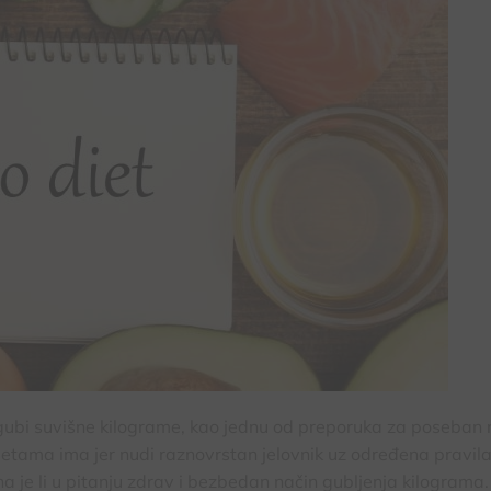
zgubi suvišne kilograme, kao jednu od preporuka za poseban 
ijetama ima jer nudi raznovrstan jelovnik uz određena pravila
na je li u pitanju zdrav i bezbedan način gubljenja kilograma.