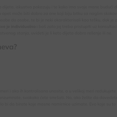
to dijeta, iskustva pokazuju i te kako ima svoje mane budući 
to opet može biti dobro za one koji biju bitku sa naglim skoko
osobe do osobe, te bi je neki okarakterisali kao tešku, dok je 
sve je individualno
i baš zato joj treba pristupiti uz konsultaci
tvenog stanja, uvideti je li keto dijeta dobro rešenje ili ne.
meva?
ri i ako ih kontrolisano unosite, a u velikoj meri redukujete
onzumirate, svakako ćete smršati. No, ako želite da dovedet
balo bi da birate koje masne namirnice uzimate. Evo koje su to