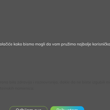
kolačiće kako bismo mogli da vam pružimo najbolje korisničko
a...)
rana bila zdravija i raznovrsnija, dakle da ne biste izgubili m
einskih namirnica: