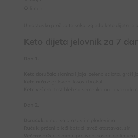
limun
U nastavku pročitajte kako izgleda keto dijeta jelo
Keto dijeta jelovnik za 7 da
Dan 1.
Keto doručak:
slanina i jaja, zelena salata, grčki j
Keto ručak:
grilovani losos i brokoli
Keto večera:
tost hleb sa semenkama i avokado 
Dan 2.
Doručak:
smuti sa orašastim plodovima
Ručak:
prženi pileći bataci, svež krastavac, sir
Večera:
prženi škampi preliveni sosom od limuna