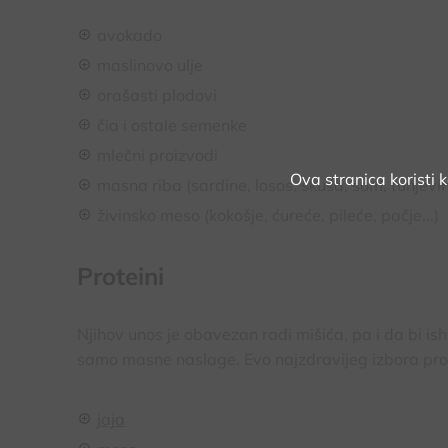
avokado
maslinovo ulje
orašasti plodovi
čia i ostale semenke
mlečni proizvodi
Ova stranica koristi 
masna riba (sardine, losos, skuša, som, tunjevin
živinsko meso (kokošje, ćureće, pileće, pačje...)
Proteini
Njihov unos je obavezan radi mišića, pa i da bi ish
samo masne naslage. Evo najzdravijeg izbora prot
jaja