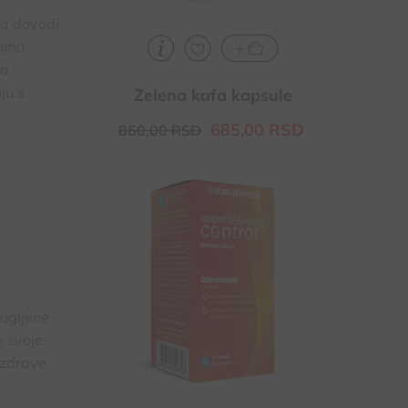
da dovodi
vima
za
ju s
Zelena kafa kapsule
685,
00
RSD
860,
00
RSD
Za potrebe smanjenja i održavanja
telesne težine, stvara osećaj sitosti
Uz energetski restriktivnu dijetu
doprinosi gubitku telesne težine
Glukomanan doprinosi i održavanju
normalnog nivoa holesterola u krvi
 ugljene
e svoje
 zdrave