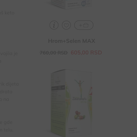
aš keto
Hrom+Selen MAX
605,
00
RSD
760,
00
RSD
vojila je
a
Preporučuje se osobama sa
povećanom telesnom masom, na
ik dijeta
režimu za mršavljenje
idrata
Doprinosi smanjenju telesne težine i
o na
kontroli apetita
Povoljno utiče na ubrzanje
metabolizma masti
ze gde
 telu.