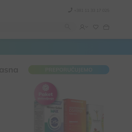
+381 11 33 17 025
kasna
PREPORUČUJEMO
Za ubrzanje metabolizma i sagorevanja masti
Za kontrolu apetita i prekomernog unosa kalorija
Doprinosi regulaciji nivoa šećera u krvi