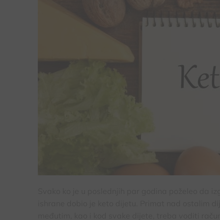
Svako ko je u poslednjih par godina poželeo da i
ishrane dobio je keto dijetu. Primat nad ostalim d
međutim, kao i kod svake dijete, treba voditi raču