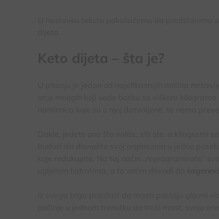
U nastavku teksta pokušaćemo da predstavimo sve 
dijeta.
Keto dijeta – šta je?
U pitanju je jedan od najefikasnijih načina mršavlj
srca mnogih koji vode borbu sa viškom kilograma d
namirnica koje su u njoj dozvoljene, te nema prev
Dakle, jedete ono što volite, siti ste, a kilogrami 
budući da dovodite svoj organizam u jedno posebno
koje redukujete. Na taj način „reprogramirate“ s
ugljenim hidratima, a to zatim dovodi do
sagorev
Iz svega toga proizlazi da masti postaju glavni vi
počinje u jednom trenutku da troši mast, svoju en