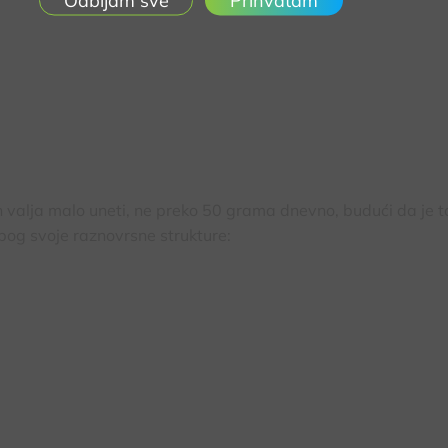
Prihvatam
h valja malo uneti, ne preko 50 grama dnevno, budući da je t
zbog svoje raznovrsne strukture: