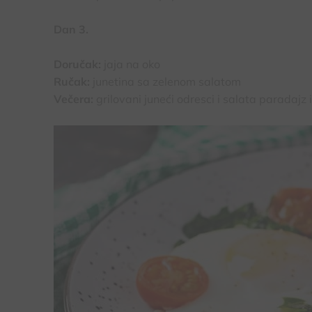
Dan 3.
Doručak:
jaja na oko
Ručak:
junetina sa zelenom salatom
Večera:
grilovani juneći odresci i salata paradajz i