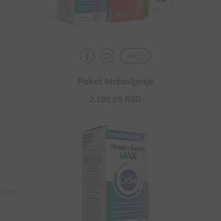
Paket Mršavljenje
2.190,
00
RSD
Kod insulinske rezistencije i sindroma
policističnih jajnika
Doprinosi regulaciji šećera u krvi i
normalnom funkcionisanju štitne žleze
Za jačanju imunološkog sistema
režim
,