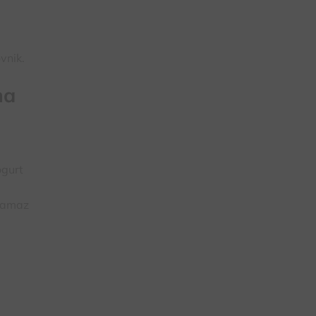
vnik.
na
ogurt
namaz