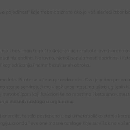
pojedinosti koje treba da znate ako je vaš sledeći izbor b
enja i baš zbog toga što daje sjajne rezultate, ova ishrana os
ugi niz godina. Naravno, njenoj popularnosti doprinosi i list
elikog odricanja i nema bezukusnih obroka.
samo lete. Pitate se u čemu je onda caka. Ovo je jedna prava tr
 stanje servirajući mu visok unos masti na uštrb ugljenih h
voj metabolizam koji funkcioniše na mastima i ketonima umest
anja masnih naslaga u organizmu
.
d energije, te telo postepeno ulazi u metaboličko stanje keto
ergiju, a onda i sve one masne naslage koje su višak na vašem