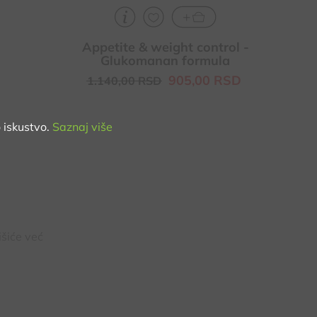
Appetite & weight control -
Glukomanan formula
905,
00
RSD
1.140,
00
RSD
 iskustvo.
Saznaj više
išiće već