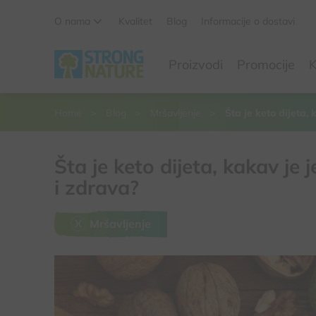
O nama
Kvalitet
Blog
Informacije o dostavi
Da li ste sigurni da želite da izbacite ovaj proizvod iz
Proizvodi
Promocije
K
korpe
Da, izbaci proizvod
Ne, odustani
Home
Blog
Mršavljenje
Šta je keto dijeta, 
Šta je keto dijeta, kakav je 
i zdrava?
Mršavljenje