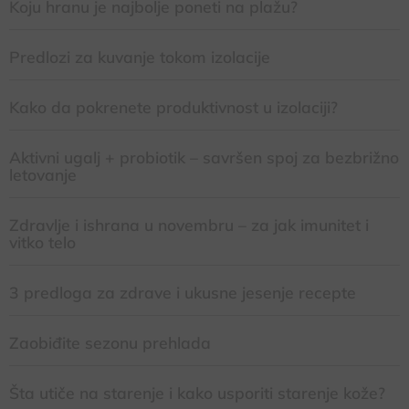
Koju hranu je najbolje poneti na plažu?
Predlozi za kuvanje tokom izolacije
Kako da pokrenete produktivnost u izolaciji?
Aktivni ugalj + probiotik – savršen spoj za bezbrižno
letovanje
Zdravlje i ishrana u novembru – za jak imunitet i
vitko telo
3 predloga za zdrave i ukusne jesenje recepte
Zaobiđite sezonu prehlada
Šta utiče na starenje i kako usporiti starenje kože?