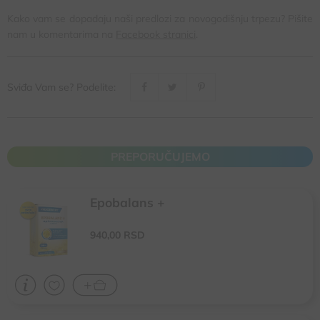
Kako vam se dopadaju naši predlozi za novogodišnju trpezu? Pišite
nam u komentarima na
Facebook stranici
.
Sviđa Vam se? Podelite:
PREPORUČUJEMO
Epobalans +
Doprinosi očuvanja hormonalnog balansa, ublažavanje simptoma
PMS-a i menopauze
940,
00
RSD
Kod nervne napetosti - doprinosi pravilnom funkcionisanju centralnog
nervnog sistema
Doprinosi zdravlju kose, kože i noktiju