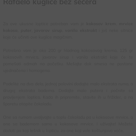
Rafaelo kuglice bez šećera
Za ove ukusne loptice potreban vam je
kokosov krem
,
mrvice
kokosa
,
puter
,
javorov sirup
,
vanila ekstrakt
i još neke sitnice
koje će učiniti ove kuglice magičnim.
Potrebno vam je oko 200 gr hladnog kokosovog krema, 125 gr
kokosovih mrvica, javorov sirup i vanila ekstrakt koje će te
pomešati odmah na početku. Mešajte dok smesa ne postane
ujednačena i homogena.
Podelite na dva dela, jednoj polovini dodajte malo ekstrata ruma, a
drugoj ekstrata badema. Dodajte malo putera i počnite sa
pravljenjem loptica. Kada ih pripremite, stavite ih u frižider, a na
šporetu otopite čokoladu.
One sa rumom uvaljvajte u toplu čokoladu pa u kokosove mrvice, a
one sa bademom samo u kokosove mrvice. I uživajte! Možete
dodati po koji lešnik u lopticu, za one koji vole koštunjavo voće.