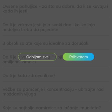
Ovsene pahuljice - za šta su dobre, da li se kuvaju i
kada ih jesti
Da li je zdravo jesti jaja svaki dan i koliko jaja
nedeljno treba da pojedete
3 obrok salate koje su idealne za doručak
Da li je ajvar zdrav i da li goji? Saznajte sve o
Prihvatam
omiljenoj zimnici
Da li je kafa zdrava ili ne?
Vežbe za pamćenje i koncentraciju - ubrzajte rad
moždanih vijuga
Koje su najbolje namirnice za jačanje imuniteta?