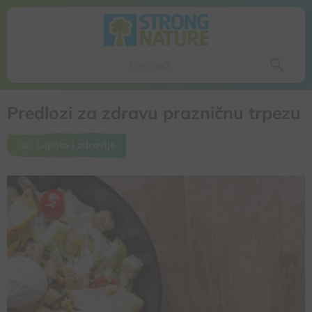
Da li ste sigurni da želite da izbacite ovaj proizvod iz
korpe
Da, izbaci proizvod
Ne, odustani
Predlozi za zdravu prazničnu trpezu
Lepota i zdravlje