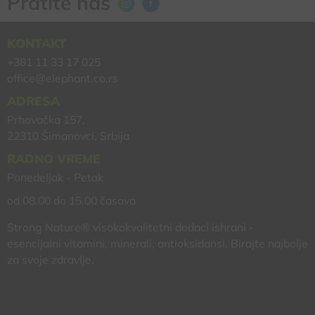
Pratite nas
KONTAKT
+381 11 33 17 025
office@elephant.co.rs
ADRESA
Prhovačka 157,
22310 Šimanovci, Srbija
RADNO VREME
Ponedeljak - Petak
od 08.00 do 15.00 časova
Strong Nature® visokokvalitetni dodaci ishrani -
esencijalni vitamini, minerali, antioksidansi. Birajte najbolje
za svoje zdravlje.