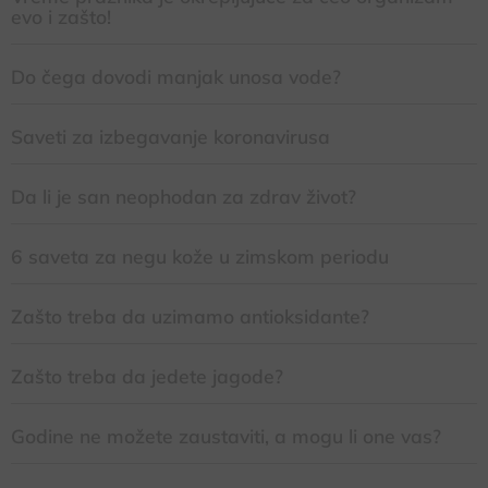
evo i zašto!
Do čega dovodi manjak unosa vode?
Saveti za izbegavanje koronavirusa
Da li je san neophodan za zdrav život?
6 saveta za negu kože u zimskom periodu
Zašto treba da uzimamo antioksidante?
Zašto treba da jedete jagode?
Godine ne možete zaustaviti, a mogu li one vas?