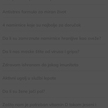
Antistres formula za miran život
4 namirnice koje su najbolje za doručak
Da li su zamrznute namirnice hranljive kao sveže?
Da li nas maske štite od virusa i gripa?
Zdravom ishranom do jakog imuniteta
Aktivni ugalj u službi lepote
Da li su žene jači pol?
Zašto nam je potreban vitamin D tokom jeseni i