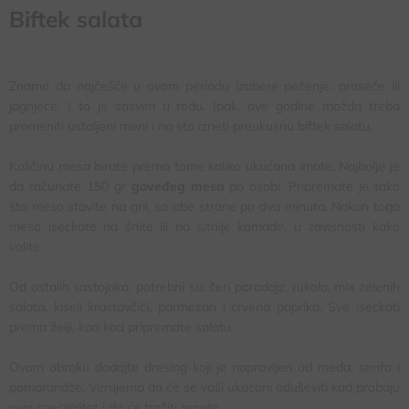
Biftek salata
Znamo da najčešće u ovom periodu izabere pečenje, praseće ili
jagnjeće. I to je sasvim u redu. Ipak, ove godine možda treba
promeniti ustaljeni meni i na sto izneti preukusnu biftek salatu.
Količinu mesa birate prema tome koliko ukućana imate. Najbolje je
da računate 150 gr
goveđeg mesa
po osobi. Pripremate je tako
što meso stavite na gril, sa obe strane po dva minuta. Nakon toga
meso iseckate na šnite ili na sitnije komade, u zavisnosti kako
volite.
Od ostalih sastojaka, potrebni su: čeri paradajz, rukola, mix zelenih
salata, kiseli krastavčići, parmezan i crvena paprika. Sve iseckati
prema želji, kao kad pripremate salatu.
Ovom obroku dodajte dresing koji je napravljen od meda, senfa i
pomorandže. Verujemo da će se vaši ukućani oduševiti kad probaju
ovaj specijalitet i da će tražiti repete.