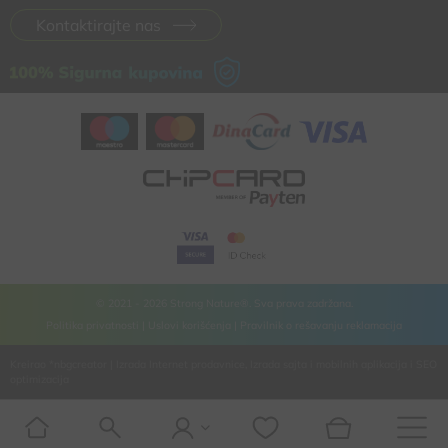
Kontaktirajte nas
© 2021 - 2026 Strong Nature®. Sva prava zadržana.
Politika privatnosti |
Uslovi korišćenja |
Pravilnik o rešavanju reklamacija
Kreirao
*nbgcreator
|
Izrada Internet prodavnice
,
Izrada sajta
i
mobilnih aplikacija
i
SEO
optimizacija