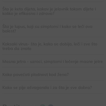
Šta je keto dijeta, kakav je jelovnik tokom dijete i
koliko je efikasna i zdrava?
Šta je lupus, koji su simptomi i kako se leči ova
bolest?
Koksaki virus- šta je, kako se dobija, leči i sve što
treba da znate
Masna jetra - uzroci, simptomi i lečenje masne jetre
Kako povećati plodnost kod žena?
Kako se pije ašvaganda i za šta je sve dobra?