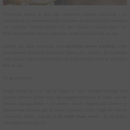
Praznična trpeza je kod nas uglavnom bogata, raskošna i ne
možemo da se pomerimo kada završimo sa obrokom. Bar narednih
sat vremena. Odmah ćemo reći, ako uživate u takvoj hrani i ne
želite da probate zdravije varijante, onda ovaj tekst nije za vas.
Ukoliko vas, ipak, interesuju neki
zanimljivi saveti u kuhinji
, želite
da napravite drugačiju prazničnu trpezu ove godine i da isprobate
nove ukuse, koji su isto raskošni, ali malo zdraviji, onda je ovo tekst
baš za vas.
Pa da počnemo.
Hrana sama po sebi nije ni dobra ni loša. Problem nastaje kad
unosite previše hrane koja nije bogata nutritivno. Ili kada unosite
previše jednog oblika – na primer, masti. Najzdravija ishrana je
balansirana ishrana, gde je odnos proteina, masti i ugljenih hidrata
iznivelisan. Dakle, najbolje je
da tanjir bude šaren
i da ne jedete
više hleba nego povrća.