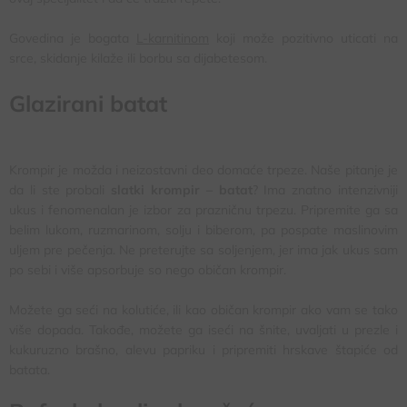
Govedina je bogata
L-karnitinom
koji može pozitivno uticati na
srce, skidanje kilaže ili borbu sa dijabetesom.
Glazirani batat
Krompir je možda i neizostavni deo domaće trpeze. Naše pitanje je
da li ste probali
slatki krompir – batat
? Ima znatno intenzivniji
ukus i fenomenalan je izbor za prazničnu trpezu. Pripremite ga sa
belim lukom, ruzmarinom, solju i biberom, pa pospate maslinovim
uljem pre pečenja. Ne preterujte sa soljenjem, jer ima jak ukus sam
po sebi i više apsorbuje so nego običan krompir.
Možete ga seći na kolutiće, ili kao običan krompir ako vam se tako
više dopada. Takođe, možete ga iseći na šnite, uvaljati u prezle i
kukuruzno brašno, alevu papriku i pripremiti hrskave štapiće od
batata.