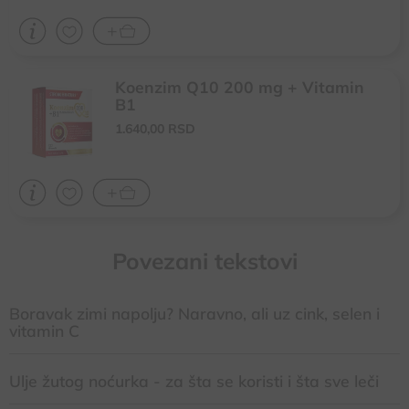
Doprinosi normalnoj plodnosti, reprodukciji i spermatogenezi
Koenzim Q10 200 mg + Vitamin
Za očuvanje zdravlja srca i krvnih sudova, kod hipertenzije i
B1
povišenog nivoa holesterola
1.640,
00
RSD
Za očuvanje zdravlja nervnog sistema, u stanjima stresa i povećanih
psihofizičkih napora
Kod hroničnih oboljenja, pušačima i osobama koje konzumiraju alkohol
Povezani tekstovi
Boravak zimi napolju? Naravno, ali uz cink, selen i
vitamin C
Ulje žutog noćurka - za šta se koristi i šta sve leči