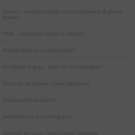
Sunce – zvezda od koje zavisi opstanak ili glavni
krivac?
PMS - simptomi i kako ih ublažiti
Postoji li lek za meteoropate?
Prehlada ili grip - kako da ih razlikujete?
Šta jesti za zdrave i jake zglobove?
Kako podići imunitet?
Jednostavno do mirnog sna
Recepti za supu i čorbu punu vitamina