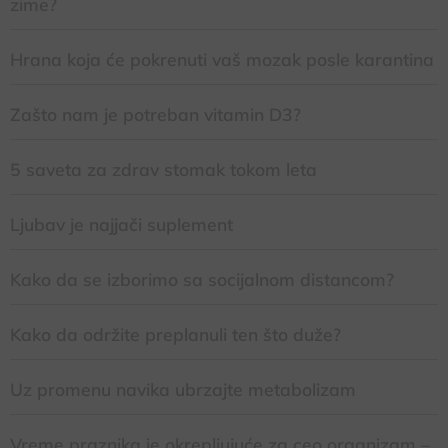
zime?
Hrana koja će pokrenuti vaš mozak posle karantina
Zašto nam je potreban vitamin D3?
5 saveta za zdrav stomak tokom leta
Ljubav je najjači suplement
Kako da se izborimo sa socijalnom distancom?
Kako da održite preplanuli ten što duže?
Uz promenu navika ubrzajte metabolizam
Vreme praznika je okrepljujuće za ceo organizam –